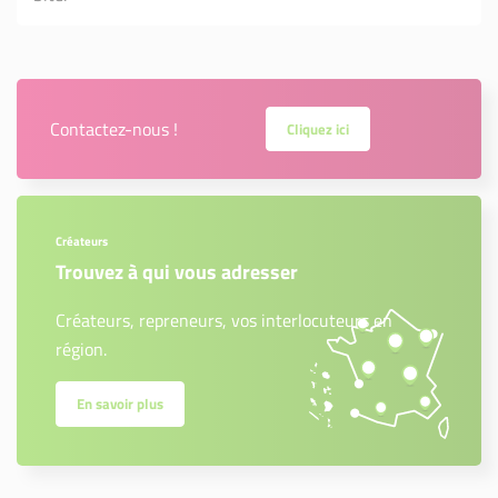
Contactez-nous !
Cliquez ici
Créateurs
Trouvez à qui vous adresser
Créateurs, repreneurs, vos interlocuteurs en
région.
En savoir plus