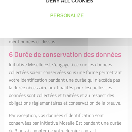
DENY ALL COOKIES
l’association, et notamment l’hébergeur et l'éditeur
du site;
PERSONALIZE
Vos données ne sont communiquées, échangées,
vendues ou louées à aucune autre personne que celles
mentionnées ci-dessus.
6 Durée de conservation des données
Initiative Moselle Est s’engage à ce que les données
collectées soient conservées sous une forme permettant
votre identification pendant une durée qui n’excède pas
la durée nécessaire aux finalités pour lesquelles ces
données sont collectées et traitées et au respect des
obligations règlementaires et conservation de la preuve.
Par exception, vos données d’identification sont
conservées par Initiative Moselle Est pendant une durée
de 3 ans à compter de votre dernier contact.