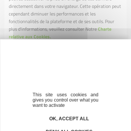
directement dans votre navigateur. Cette opération peut
cependant diminuer les performances et les
fonctionnalités de la plateforme et de ses outils. Pour
plus d'informations, veuillez consulter Notre
Charte
relative aux Cookies.
5 Destinataire des données
Seules les personnes habilitées et déterminées
mentionnées ci-dessous pourront avoir accès aux
données des Utilisateurs :
Les personnes physiques habilitées et déterminées
agissant dans le cadre d’Initiative Moselle Est et de
This site uses cookies and
gives you control over what you
l’association nationale Initiative France, soit en tant
want to activate
que salariés ou bénévoles;
OK, ACCEPT ALL
Sous-traitants d’Initiative Moselle Est ou partenaires
qui agissent au nom et pour le compte de